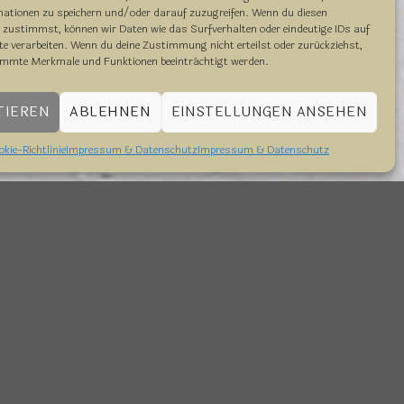
mationen zu speichern und/oder darauf zuzugreifen. Wenn du diesen
 zustimmst, können wir Daten wie das Surfverhalten oder eindeutige IDs auf
te verarbeiten. Wenn du deine Zustimmung nicht erteilst oder zurückziehst,
immte Merkmale und Funktionen beeinträchtigt werden.
TIEREN
ABLEHNEN
EINSTELLUNGEN ANSEHEN
okie-Richtlinie
Impressum & Datenschutz
Impressum & Datenschutz