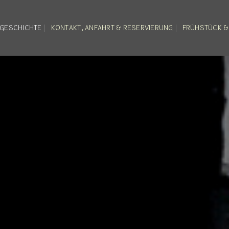
 GESCHICHTE
KONTAKT, ANFAHRT & RESERVIERUNG
FRÜHSTÜCK &