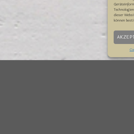
Geräteinfor
Technologien
dieser Websi
können best
AKZEP
Co